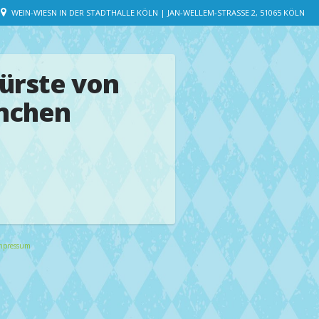
WEIN-WIESN IN DER STADTHALLE KÖLN | JAN-WELLEM-STRASSE 2, 51065 KÖLN
ürste von
nchen
mpressum