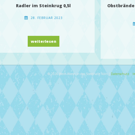
Radler im Steinkrug 0,5l
Obstbrände 
28. FEBRUAR 2023
Radler im Steinkrug 0,5l
weiterlesen
© 2026 Wein-Wiesn in der Stadthalle Köln |
Datenschutz
|
I