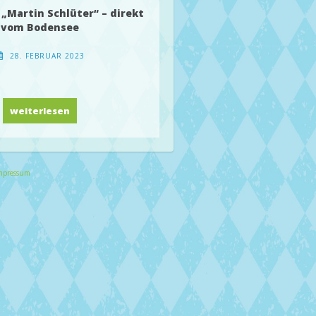
„Martin Schlüter“ – direkt
vom Bodensee
28. FEBRUAR 2023
Obstbrände „Martin Schlüter“ – direkt vom Bode
weiterlesen
mpressum