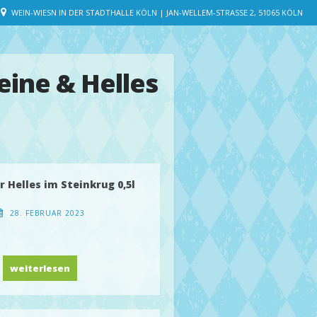
WEIN-WIESN IN DER STADTHALLE KÖLN | JAN-WELLEM-STRASSE 2, 51065 KÖLN
ine & Helles
 Helles im Steinkrug 0,5l
28. FEBRUAR 2023
Oberdorfer Helles im Steinkrug 0,5l
weiterlesen